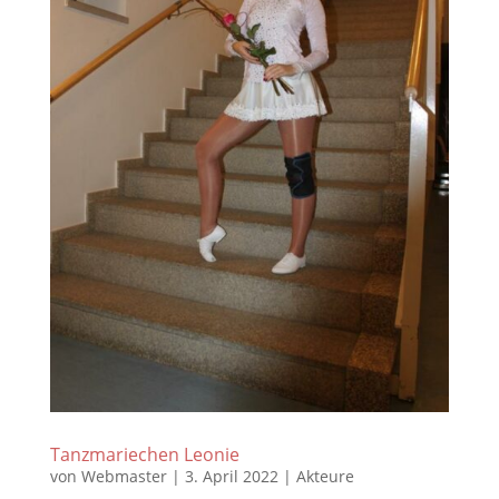
Tanzmariechen Leonie
von
Webmaster
|
3. April 2022
|
Akteure