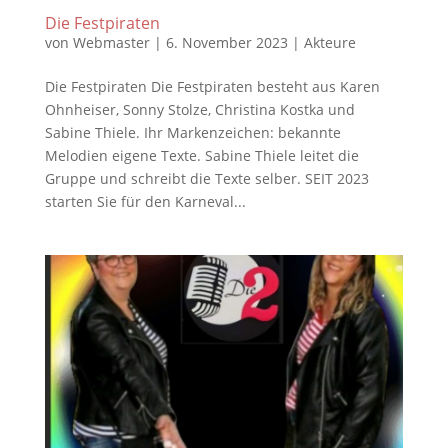
Die Festpiraten
von
Webmaster
|
6. November 2023
|
Akteure
Die Festpiraten Die Festpiraten besteht aus Karen
Ohnheiser, Sonny Stolze, Christina Kostka und
Sabine Thiele. Ihr Markenzeichen: bekannte
Melodien eigene Texte. Sabine Thiele leitet die
Gruppe und schreibt die Texte selber. SEIT 2023
starten Sie für den Karneval...